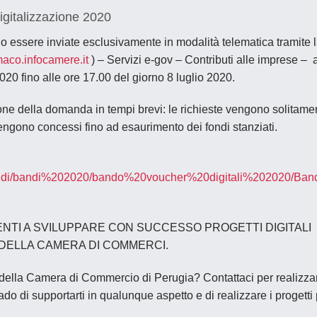
gitalizzazione 2020
o essere inviate
esclusivamente in modalità telematica
tramite 
maco.infocamere.it
) – Servizi e-gov – Contributi alle imprese
–
2020 fino
alle ore 17.00 del giorno 8 luglio 2020
.
ne della domanda in tempi brevi: le richieste vengono solitame
 vengono concessi fino ad esaurimento dei fondi stanziati.
bandi/bandi%202020/bando%20voucher%20digitali%202020/Ba
ENTI A SVILUPPARE CON SUCCESSO PROGETTI DIGITALI
DELLA CAMERA DI COMMERCI.
e della Camera di Commercio di Perugia? Contattaci per realizza
ado di supportarti in qualunque aspetto e di realizzare i progetti 