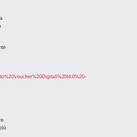
la
a
nte
ndo%20Voucher%20Digitali%20I4.0%20-
re
più