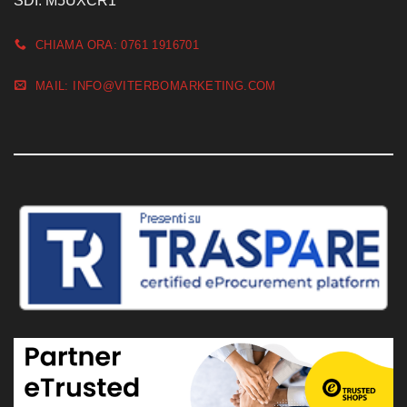
SDI: M5UXCR1
CHIAMA ORA: 0761 1916701
MAIL: INFO@VITERBOMARKETING.COM