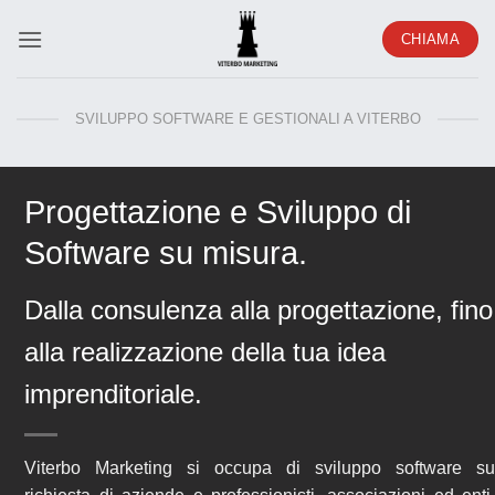
Salta
CHIAMA
ai
contenuti
SVILUPPO SOFTWARE E GESTIONALI A VITERBO
Progettazione e Sviluppo di
Software su misura.
Dalla consulenza alla progettazione, fino
alla realizzazione della tua idea
imprenditoriale.
Viterbo Marketing
si occupa di sviluppo
software
s