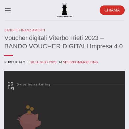
Salta
CHIAMA
ai
contenuti
BANDI E FINANZIAMENTI
Voucher digitali Viterbo Rieti 2023 –
BANDO VOUCHER DIGITALI Impresa 4.0
PUBBLICATO IL
20 LUGLIO 2023
DA
VITERBOMARKETING
20
Lug