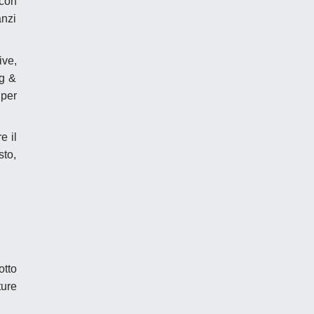
 con
anzi
ive,
ng &
 per
e il
sto,
otto
ture