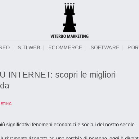
SEO
SITI WEB
ECOMMERCE
SOFTWARE
POR
INTERNET: scopri le migliori
nda
KETING
iù significativi fenomeni economici e sociali del nostro secolo.
sclusivamente riservata ad una cerchia di persone, oggi è diven