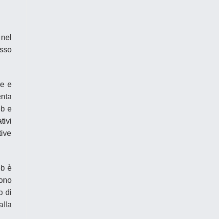
 nel
esso
se e
enta
eb e
tivi
tive
eb è
rono
o di
alla