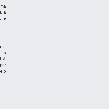
, ma
alla
ione
rete
utto
i. A
 per
ne o