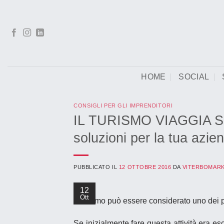
Salta
ai
contenuti
HOME
SOCIAL
CONSIGLI PER GLI IMPRENDITORI
IL TURISMO VIAGGIA SU 
soluzioni per la tua azie
PUBBLICATO IL
12 OTTOBRE 2016
DA
VITERBOMAR
12
Ott
Il turismo può essere considerato uno dei p
Se inizialmente fare questa attività era e