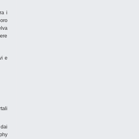
ra i
oro
elva
sere
vi e
tali
 dai
aphy