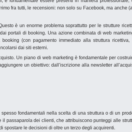
, è fondamentale essere presenti in maniera professionale,
 Primo fra tutti, le recensioni: non solo su Facebook, ma anche (
Questo è un enorme problema soprattutto per le strutture ricett
ni dai portali di booking. Una azione combinata di web marketi
 booking (con pagamento immediato alla struttura ricettiva,
colarsi dai siti esterni.
cquisto
. Un piano di web marketing è fondamentale per costruir
ggiungere un obiettivo: dall’iscrizione alla newsletter all’acqui
o spesso fondamentali nella scelta di una struttura o di un prod
il passaparola dei clienti, che attribuiscono punteggi alle strut
i spostare le decisioni di oltre un terzo degli acquirenti.