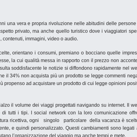
nni una vera e propria rivoluzione nelle abitudini delle persone
spetto privato, ma anche quello turistico dove i viaggiatori sp
i, contenuti, immagini, video o audio.
 scelte, orientano i consumi, premiano o bocciano quelle impre
esse, la cui qualità messa in rapporto con il prezzo non accont
isulta
soddisfacente
le notizie si diffondono rapidamente nel w
o che il 34% non acquista più un prodotto se legge commenti nega
più propenso ad acquistare un prodotto di cui legge opinioni posi
alzo il volume dei viaggi progettati navigando su internet. Il w
 di tutti i tipi. I social network con la loro comunicazione off
tura ricettiva, ogni singolo particolare della vacanza è scelt
liente, e quindi personalizzato. Questi cambiamenti sono legati 
tano l’organizzazione del viaggio ma anche tempi e mete.