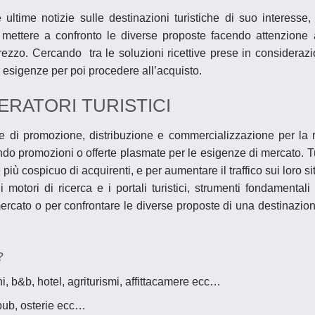
 ultime notizie sulle destinazioni turistiche di suo interesse
i
mettere a confronto le diverse proposte
facendo attenzione 
/prezzo. Cercando tra le soluzioni ricettive prese in consideraz
o esigenze per poi procedere all’acquisto.
ERATORI TURISTICI
ale di promozione, distribuzione e commercializzazione per la 
do promozioni o offerte plasmate per le
esigenze di mercato
. T
 cospicuo di acquirenti, e per aumentare il traffico sui loro sit
o
i motori di ricerca e i portali turistici
, strumenti fondamentali
ercato o per confrontare le diverse proposte di una destinazio
?
rghi, b&b, hotel, agriturismi, affittacamere ecc…
 pub, osterie ecc…