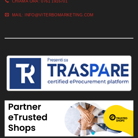
CHIAMA ORA: 0761 1916701
MAIL: INFO@VITERBOMARKETING.COM