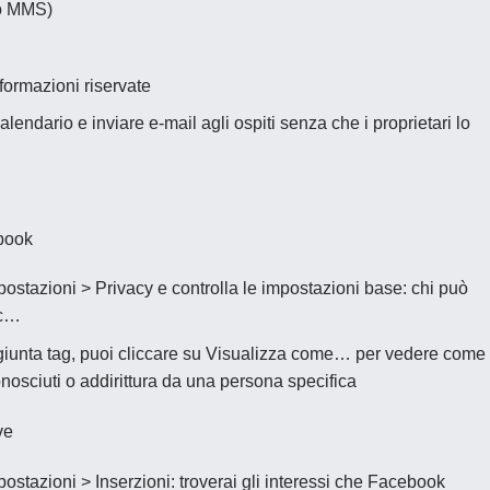
 o MMS)
nformazioni riservate
lendario e inviare e-mail agli ospiti senza che i proprietari lo
book
mpostazioni > Privacy e controlla le impostazioni base:
chi può
c…
unta tag, puoi cliccare su
Visualizza come…
per vedere come
conosciuti o addirittura da una persona specifica
ve
mpostazioni > Inserzioni:
troverai gli interessi che Facebook