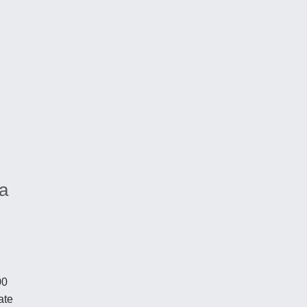
a
00
ate