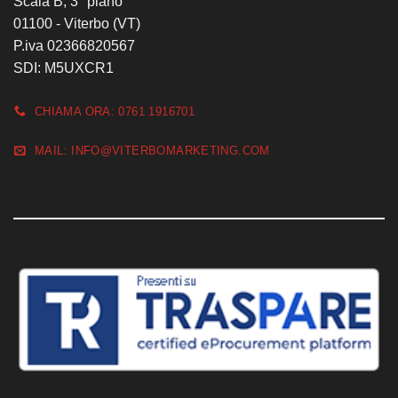
Scala B, 3° piano
01100 - Viterbo (VT)
P.iva 02366820567
SDI: M5UXCR1
CHIAMA ORA: 0761 1916701
MAIL: INFO@VITERBOMARKETING.COM