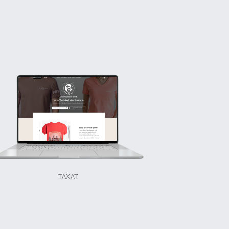
TAXAT
PURA